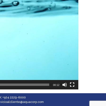
00:12
X: +504 2229-6000
rvicioalcliente@aquacorp.com