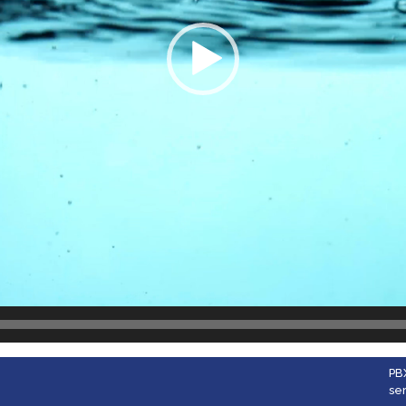
PB
se