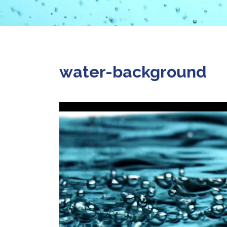
water-background
Reproductor
de
vídeo