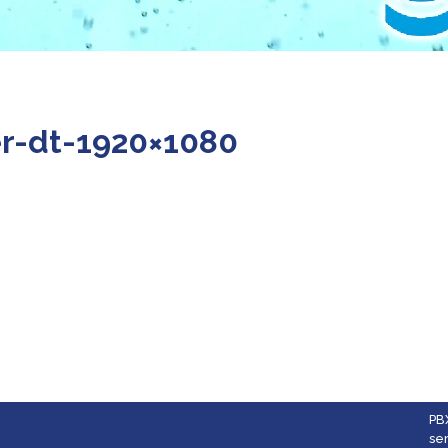
r-dt-1920×1080
PB
se