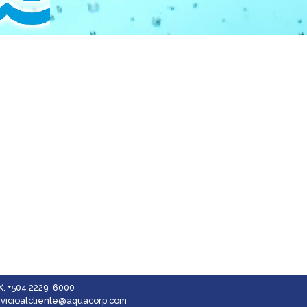
X: +504 2229-6000
rvicioalcliente@aquacorp.com