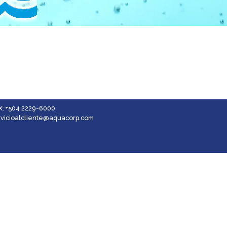
X: +504 2229-6000
rvicioalcliente@aquacorp.com