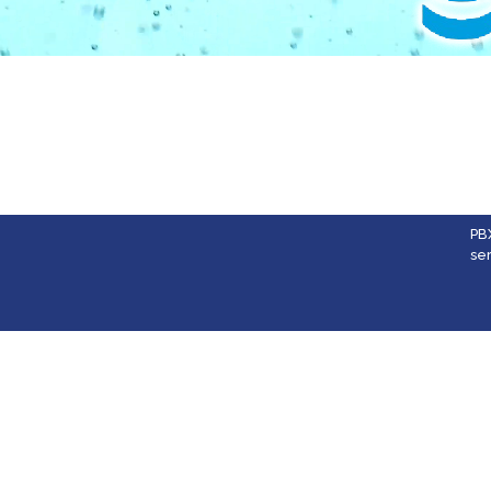
PB
se