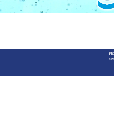
PB
se