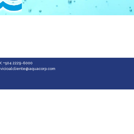
X: +504 2229-6000
rvicioalcliente@aquacorp.com