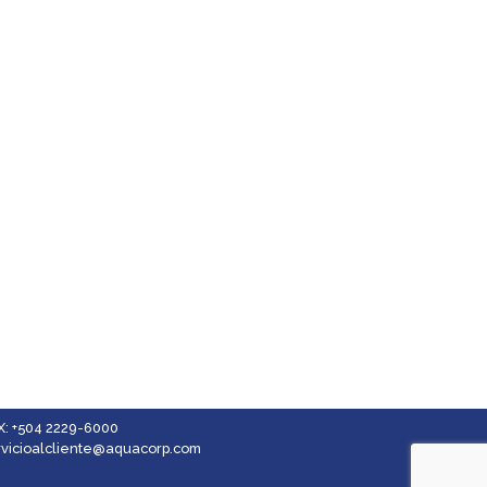
s datos
X: +504 2229-6000
rvicioalcliente@aquacorp.com