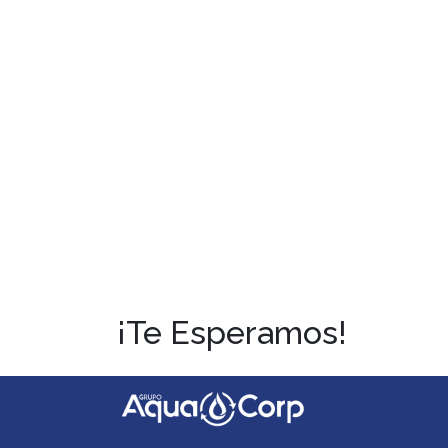
Nota: Es nu
serán compl
¡Te Esperamos!