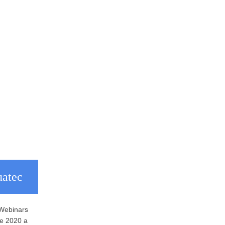
uatec
 Webinars
de 2020 a